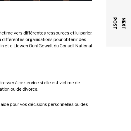
T
N
E
X
T
P
O
S
ime vers différentes ressources et lui parler.
à différentes organisations pour obtenir des
G-in et e Liewen Ouni Gewalt du Conseil National
esser à ce service si elle est victime de
ration ou de divorce.
 aide pour vos décisions personnelles ou des