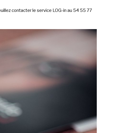
uillez contacter le service LOG-in au 54 55 77