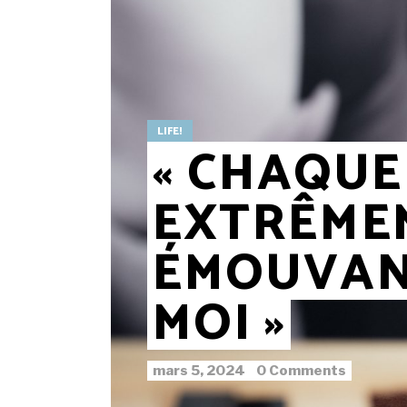
LIFE!
« CHAQUE
EXTRÊME
ÉMOUVAN
MOI »
mars 5, 2024
0 Comments