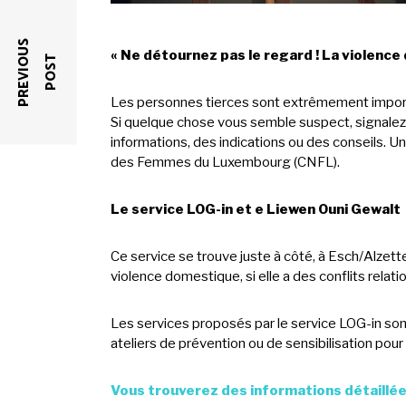
P
R
E
V
I
O
U
S
P
O
S
« Ne détournez pas le regard ! La violence 
T
Les personnes tierces sont extrêmement importan
Si quelque chose vous semble suspect, signalez-
informations, des indications ou des conseils. U
des Femmes du Luxembourg (CNFL).
Le service LOG-in et e Liewen Ouni Gewalt
Ce service se trouve juste à côté, à Esch/Alzett
violence domestique, si elle a des conflits relati
Les services proposés par le service LOG-in son
ateliers de prévention ou de sensibilisation pour
Vous trouverez des informations détaillées