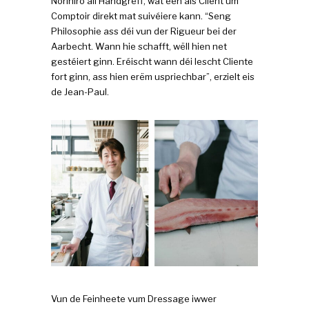
Norihiro all Handgrëff, wat een als Client um
Comptoir direkt mat suivéiere kann. “Seng
Philosophie ass déi vun der Rigueur bei der
Aarbecht. Wann hie schafft, wëll hien net
gestéiert ginn. Eréischt wann déi lescht Cliente
fort ginn, ass hien erëm uspriechbar”, erzielt eis
de Jean-Paul.
Vun de Feinheete vum Dressage iwwer