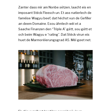
Zanter dass mir am Nonbe sëtzen, laacht eis en
imposant Stéck Fleesch un. Et ass natierlech de
faméise Wagyu beef, dat héchst vun de Gefiller
an deem Domaine. Esou ähnlech wéi et a
Saache Finanzen den “Triple A” gëtt, sou gëtt et
och beim Wagyu e “rating”. Dat Stéck virun eis
huet de Marmoréierungsgrad A5. Méi geet net.