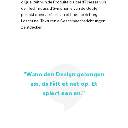
d’Qualitéit vun de Produite bis bei d’Finesse vun
der Technik ass d’Symphonie vun de Goûte
perfekt orchestréiert, an et huet ee richteg
Loscht nei Texturen a Geschmaachsrichtungen
z’entdecken.
“Wann den Design gelongen
ass, da fält et net op. Et
spiert een en.”