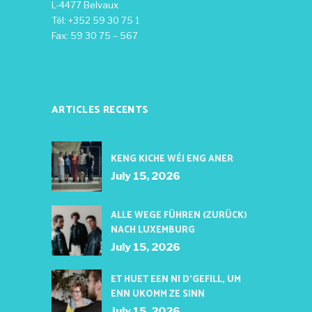
L-4477 Belvaux
Tél: +352 59 30 75 1
Fax: 59 30 75 – 567
ARTICLES RECENTS
KENG KICHE WÉI ENG ANER
July 15, 2026
ALLE WEGE FÜHREN (ZURÜCK)
NACH LUXEMBURG
July 15, 2026
ET HUET EEN NI D’GEFILL, UM
ENN UKOMM ZE SINN
July 15, 2026