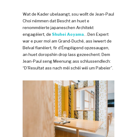
Wat de Kader ubelaangt, sou wollt de Jean-Paul
Choi nëmmen dat Bescht an huet e
renomméierte japaneschen Architekt
engagéiert, de
Shuhei Aoyama
. . Den Expert
war e puer mol am Grand-Duché, ass iwwert de
Belval flanéiert, fir d’Ëmgéigend opzesaugen,
an huet doropshin drop lass gezeechent. Dem
Jean-Paul seng Meenung ass schlussendlech:
“D’Resultat ass nach méi schéi wéi um Pabeier”.