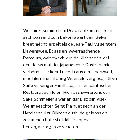
Wéi mir zesummen um Dësch sëtzen an d’Sonn
sech passend zum Dekor iwwert dem Belval
breet mécht, erzielt eis de Jean-Paul vu sengem
Liewenswee. Et ass en iwwerraschende
Parcours, wäit ewech vun de Klischeeën, déi
een dacks mat der japanescher Gastronomie
verbënnt. Hie kënnt u sech aus der Finanzwelt,
mee hien huet ni seng Wuerzele vergiess, déi vu
Säite vu senger Famill aus, an der asiatescher
Restauratioun leien. Hien ass iwwregens och
Saké Sommelier a war an där Disziplin Vize-
Weltmeeschter. Seng Fra huet sech an der
Hotelschoul zu Dikrech ausbilde gelooss an
zesummen hate si d’Iddi, fir eppes
Eenzegaarteges ze schafen.