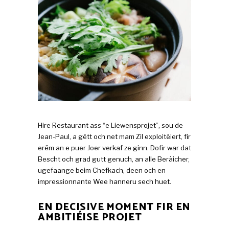
Hire Restaurant ass “e Liewensprojet”, sou de
Jean-Paul, a gëtt och net mam Zil exploitéiert, fir
erëm an e puer Joer verkaf ze ginn. Dofir war dat
Bescht och grad gutt genuch, an alle Beräicher,
ugefaange beim Chefkach, deen och en
impressionnante Wee hanneru sech huet.
EN DECISIVE MOMENT FIR EN
AMBITIÉISE PROJET