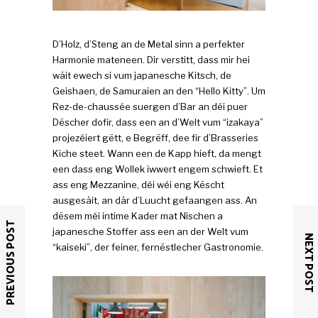
D’Holz, d’Steng an de Metal sinn a perfekter
Harmonie mateneen. Dir verstitt, dass mir hei
wäit ewech si vum japanesche Kitsch, de
Geishaen, de Samuraien an den “Hello Kitty”. Um
Rez-de-chaussée suergen d’Bar an déi puer
Dëscher dofir, dass een an d’Welt vum “izakaya”
projezéiert gëtt, e Begrëff, dee fir d’Brasseries
Kiche steet. Wann een de Kapp hieft, da mengt
een dass eng Wollek iwwert engem schwieft. Et
ass eng Mezzanine, déi wéi eng Këscht
ausgesäit, an där d’Luucht gefaangen ass. An
dësem méi intime Kader mat Nischen a
PREVIOUS POST
japanesche Stoffer ass een an der Welt vum
NEXT POST
“kaiseki”, der feiner, fernëstlecher Gastronomie.