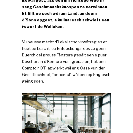
Belval gëtt, ass een um richtege Wee fir
seng Geschmaachsknospen ze verwinnen.
Et fillt ee sech wéi am Land, an deem
d’Sonn opgeet, a kulinaresch schwieft een
iwwert de Wolleken.
Vu bausse mécht d’Lokal scho virwëtzeg an et
huet ee Loscht, op Entdeckungsrees ze goen.
Duerch déi grouss Fënstere gesäit een e puer
Dëscher an d’Konture vum groussen, hëlzene
Comptoir. D’Plaz wierkt wéi eng Oase vun der
Gemittlechkeet, “peaceful” wéi een op Englesch
géing soen.