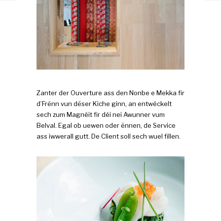
Zanter der Ouverture ass den Nonbe e Mekka fir
d’Frënn vun dëser Kiche ginn, an entwéckelt
sech zum Magnéit fir déi nei Awunner vum
Belval. Egal ob uewen oder ënnen, de Service
ass iwwerall gutt. De Client soll sech wuel fillen.