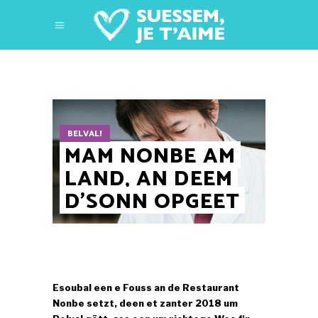
BELVAL!
MAM NONBE AM
LAND, AN DEEM
D’SONN OPGEET
Esoubal een e Fouss an de Restaurant
Nonbe setzt, deen et zanter 2018 um