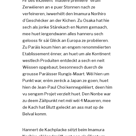
Fir dës exzellent “matière première” virum
Zerwéieren an e puer Stonnen nach ze
verfeineren, iwwerhëlt den Imamura Norihiro
d’Geschécker an der Kichen. Zu Osaka hat hie
sech als jonke Stärekach en Numm gemaach,
mee huet iergendwann alles hanneru sech
gelooss fir säi Gléck an Europa ze probéieren.
Zu Paräis koum hien an engem renomméierten
Etablissement ënner, an huet um ale Kontinent
westlech Produiten entdeckt a sech en neit
Wëssen opgebaut, besonnesch duerch de
grousse Paräisser Rungis-Maart. Wéi hien um
Punkt war, erëm zeréck a Japan ze goen, huet
hien de Jean-Paul Choi kennegeléiert, deen him
vu sengem Projet verzielt huet. Den Nonbe war
zu deem Zäitpunkt net méi wéi 4 Maueren, mee
de Kach hat Blutt geleckt an ass mat op de
Belval komm.
Hannert de Kachplacke sëtzt beim Imamura