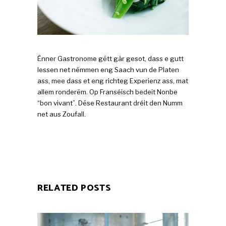
Ënner Gastronome gëtt gär gesot, dass e gutt
Iessen net nëmmen eng Saach vun de Platen
ass, mee dass et eng richteg Experienz ass, mat
allem ronderëm. Op Franséisch bedeit Nonbe
“bon vivant”. Dëse Restaurant dréit den Numm
net aus Zoufall.
RELATED POSTS