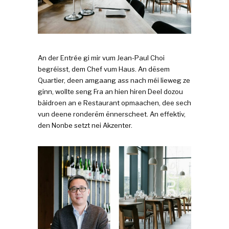
An der Entrée gi mir vum Jean-Paul Choi
begréisst, dem Chef vum Haus. An dësem
Quartier, deen amgaang ass nach méi lieweg ze
ginn, wollte seng Fra an hien hiren Deel dozou
bäidroen an e Restaurant opmaachen, dee sech
vun deene ronderëm ënnerscheet. An effektiv,
den Nonbe setzt nei Akzenter.