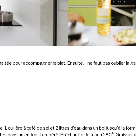
itée pour accompagner le plat. Ensuite, il ne faut pas oublier la ga
re, 1 cuillère à café de sel et 2 litres d’eau dans un bol jusqu’à la
tes dans un endroit tempéré. Préchauffer le four à 280°. Graisser u