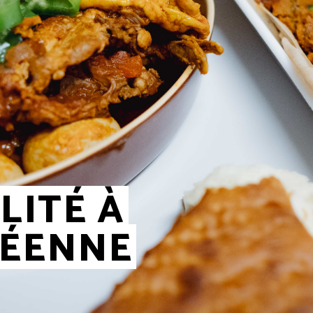
LITÉ À
RÉENNE