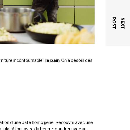
T
N
E
X
T
P
O
S
rniture incontournable :
le pain
. On a besoin des
 formation d’une pâte homogène. Recouvrir avec une
n plat à four avec du beurre, poudrer avec un