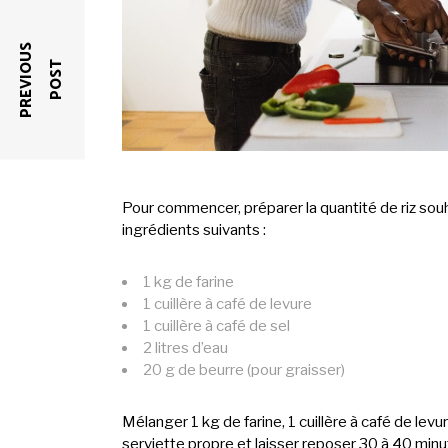
P
R
E
V
I
O
U
S
P
O
S
T
Pour commencer, préparer la quantité de riz souha
ingrédients suivants :
1 kg de farine
1 cuillère à café de levure
1 cuillère à café de sel
2 litres d’eau
20 g de beurre (pour graisser)
Mélanger 1 kg de farine, 1 cuillère à café de levu
serviette propre et laisser reposer 30 à 40 minu