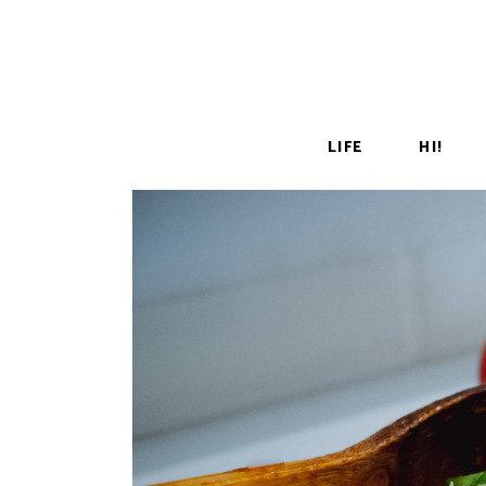
LIFE
HI!