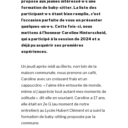
propose aux jeunes intéressé·e·s une
formation de baby-sitter. La liste des
participant·e·s étant bien remplie, c’est
l’occasion parfaite de vous en présenter
quelques-un·e·s. Cette fois-ci, nous
mettons à l’honneur Caroline Hinterscheid,
qui a participé à la session de 2024 et a
déjà pu acquérir ses premières
expériences.
Un jeudi après-midi au Berto, non loin de la
maison communale, nous prenons un café,
Caroline avec un croissant frais et un
cappuccino. « J’aime être entourée de monde,
même si j’apprécie tout autant mes moments de
solitude », dit-elle en souriant. Caroline a 17 ans,
elle était en 2e G (au moment de notre
entretien) au Lycée Hubert Clément et a suivi la
formation de baby-sitting proposée par la
commune.